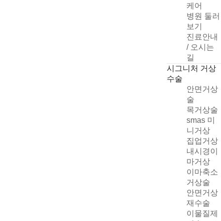
케어
병원 둘러
보기
진료안내
/ 오시는
길
시그니처 거상
수술
안면거상
술
목거상술
smas 미
니거상
집업거상
빠른 상담신청
내시경이
마거상
이마축소
거상술
안면거상
개인정보취급방침
재수술
자세히
이물질제
상담신청