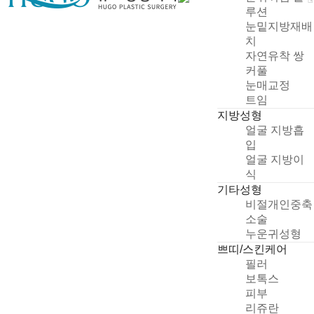
루션
눈밑지방재배
치
자연유착 쌍
커풀
눈매교정
트임
지방성형
얼굴 지방흡
입
얼굴 지방이
식
기타성형
비절개인중축
소술
누운귀성형
쁘띠/스킨케어
필러
보톡스
피부
리쥬란