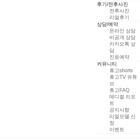
후기/전후사진
전후사진
리얼후기
상담/예약
온라인 상담
비공개 상담
카카오톡 상
담
진료예약
커뮤니티
휴고shorts
휴고TV 유튜
브
휴고FAQ
메디컬 리포
트
공지사항
리얼모델 신
청
이벤트