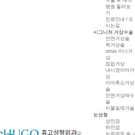
수술 후 케어
병원 둘러보
기
진료안내 / 오
시는길
시그니처 거상수술
안면거상술
목거상술
smas 미니거
상
집업거상
내시경이마거
상
이마축소거상
술
안면거상재수
술
이물질제거술
눈성형
상안검
하안검
눈위꺼짐 솔