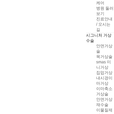
케어
병원 둘러
보기
진료안내
/ 오시는
길
시그니처 거상
수술
안면거상
술
목거상술
smas 미
니거상
집업거상
빠른 상담신청
내시경이
마거상
이마축소
거상술
안면거상
개인정보취급방침
재수술
자세히
이물질제
상담신청