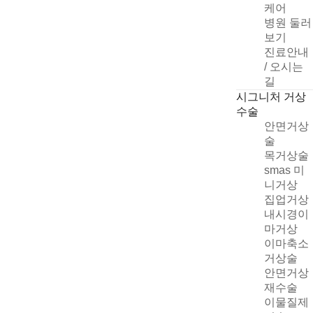
케어
병원 둘러
보기
진료안내
/ 오시는
길
시그니처 거상
수술
안면거상
술
목거상술
smas 미
니거상
집업거상
빠른 상담신청
내시경이
마거상
이마축소
거상술
안면거상
개인정보취급방침
재수술
자세히
이물질제
상담신청